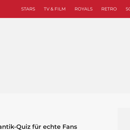
STARS
TV & FILM
ROYALS
RETRO
S
ntik-Quiz für echte Fans