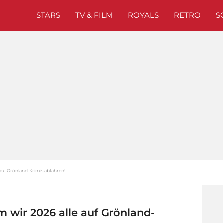
STARS
TV & FILM
ROYALS
RETRO
S
auf Grönland-Krimis abfahren!
 wir 2026 alle auf Grönland-