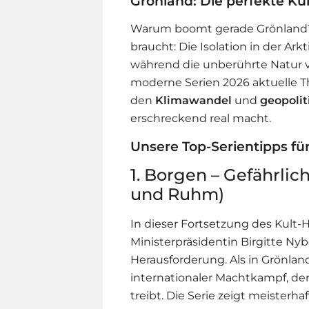
Grönland: Die perfekte Kul
Warum boomt gerade Grönland? Die
braucht: Die Isolation in der Ar
während die unberührte Natur v
moderne Serien 2026 aktuelle 
den
Klimawandel
und
geopoli
erschreckend real macht.
Unsere Top-Serientipps fü
1. Borgen – Gefährlich
und Ruhm)
In dieser Fortsetzung des Kult-
Ministerpräsidentin Birgitte Ny
Herausforderung. Als in Grönlan
internationaler Machtkampf, der 
treibt. Die Serie zeigt meiste