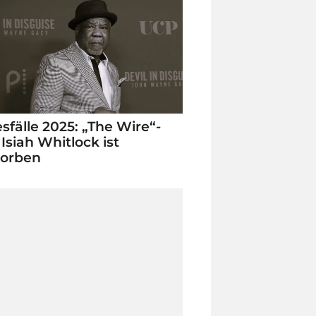
sfälle 2025: „The Wire“-
 Isiah Whitlock ist
torben