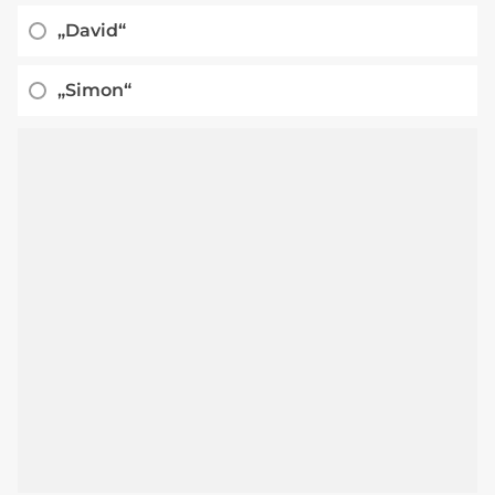
„David“
„Simon“