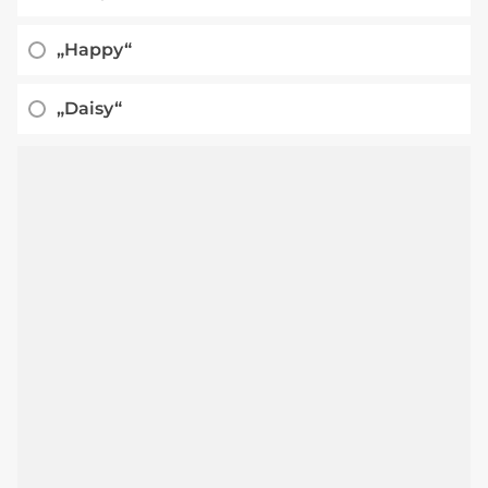
„Happy“
„Daisy“