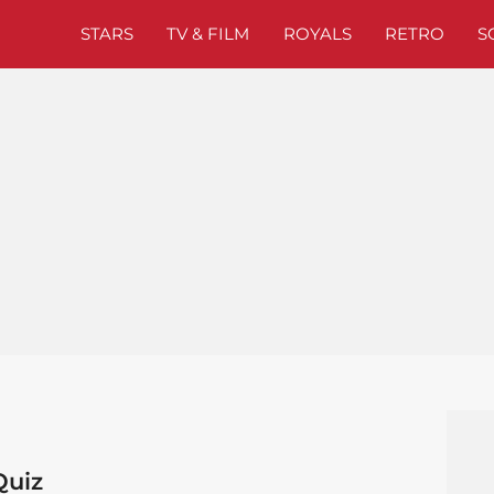
STARS
TV & FILM
ROYALS
RETRO
S
Quiz