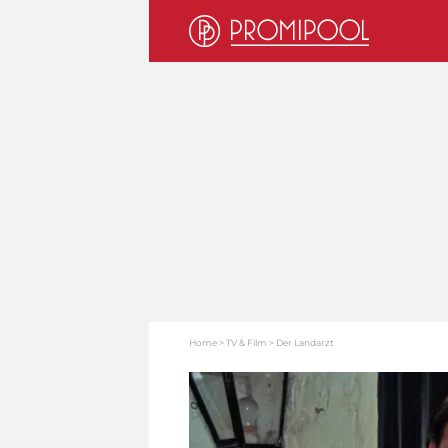
Home
TV & Film
Der Landarzt