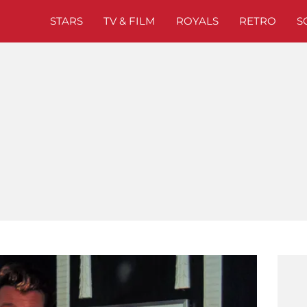
STARS
TV & FILM
ROYALS
RETRO
S