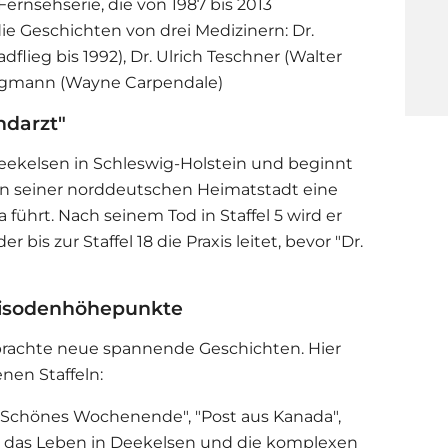
Fernsehserie, die von 1987 bis 2013
die Geschichten von drei Medizinern: Dr.
flieg bis 1992), Dr. Ulrich Teschner (Walter
ergmann (Wayne Carpendale)​
ndarzt"
 Deekelsen in Schleswig-Holstein und beginnt
r in seiner norddeutschen Heimatstadt eine
a führt. Nach seinem Tod in Staffel 5 wird er
er bis zur Staffel 18 die Praxis leitet, bevor "Dr.
pisodenhöhepunkte
 brachte neue spannende Geschichten. Hier
nen Staffeln:
ie "Schönes Wochenende", "Post aus Kanada",
gen das Leben in Deekelsen und die komplexen