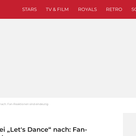
STARS
TV & FILM
ROYALS
RETRO
S
“ nach: Fan-Reaktionen sind eindeutig
ei „Let's Dance“ nach: Fan-