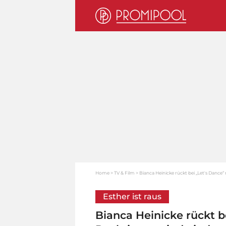
Home
TV & Film
Bianca Heinicke rückt bei „Let's Dance
Esther ist raus
Bianca Heinicke rückt b