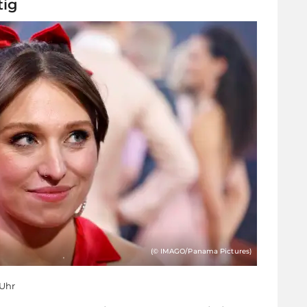
tig
(© IMAGO/Panama Pictures)
 Uhr