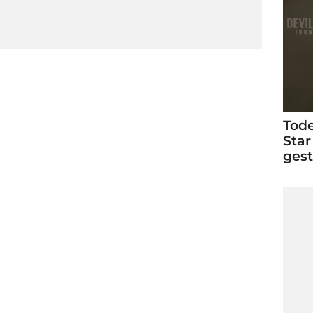
Tode
Star
ges