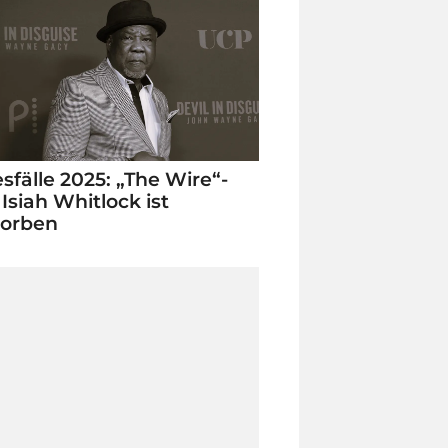
sfälle 2025: „The Wire“-
 Isiah Whitlock ist
torben