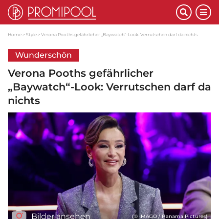
Home
Style
Verona Pooths gefährlicher „Baywatch“-Look: Verrutschen darf da nichts
Wunderschön
Verona Pooths gefährlicher
„Baywatch“-Look: Verrutschen darf da
nichts
Bilder ansehen
(© IMAGO / Panama Pictures)