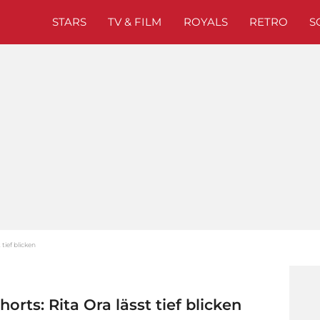
STARS
TV & FILM
ROYALS
RETRO
S
 tief blicken
orts: Rita Ora lässt tief blicken