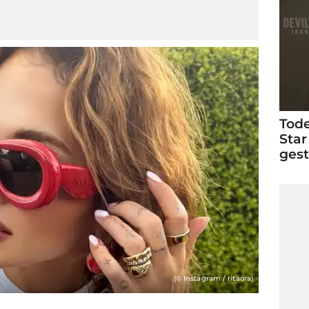
Tode
Star
ges
(© Instagram / ritaora)