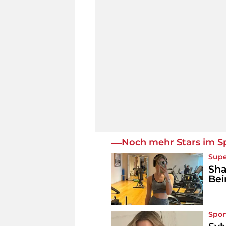
Noch mehr Stars im S
Supe
Sha
Bei
Spor