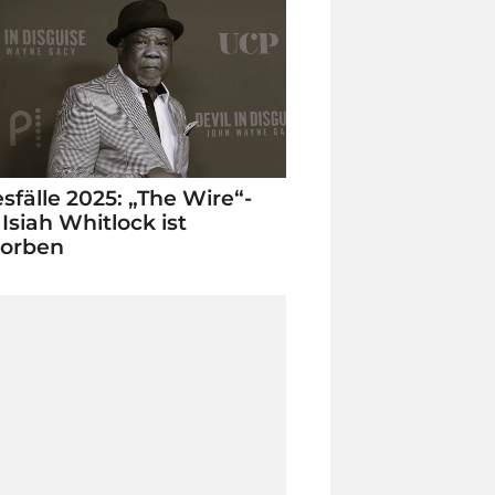
sfälle 2025: „The Wire“-
 Isiah Whitlock ist
torben