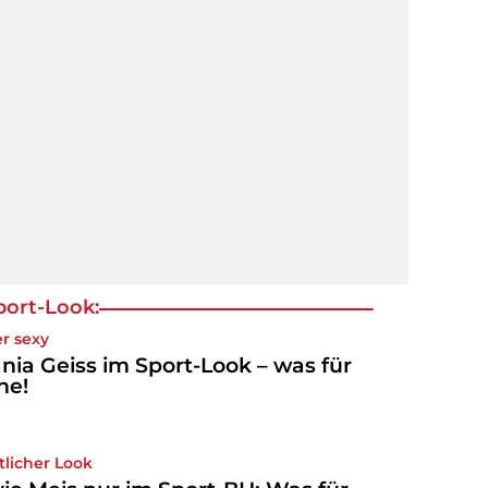
port-Look:
r sexy
nia Geiss im Sport-Look – was für
ne!
tlicher Look