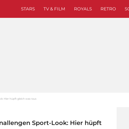
STARS
TV & FILM
ROYALS
RETRO
S
k: Hier hüpft gleich was raus
nallengen Sport-Look: Hier hüpft