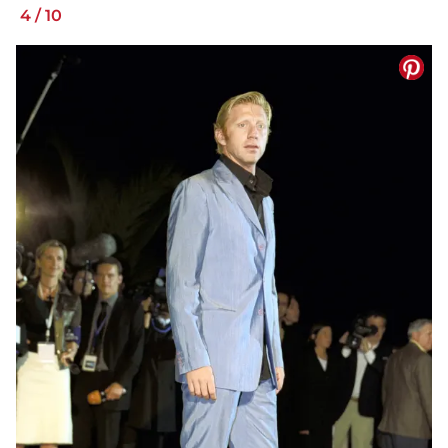
4
/
10