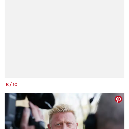
8
/
10