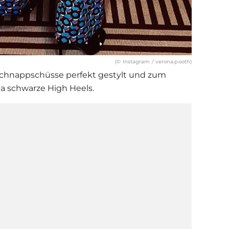
(© Instagram / verona.pooth)
 Schnappschüsse perfekt gestylt und zum
na schwarze High Heels.