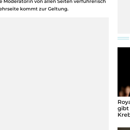
ie Moderatorin von allen Seiten verführerisch
Kehrseite kommt zur Geltung.
Roya
gibt
Kre