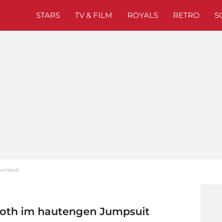
STARS
TV & FILM
ROYALS
RETRO
S
Jumpsuit
ooth im hautengen Jumpsuit