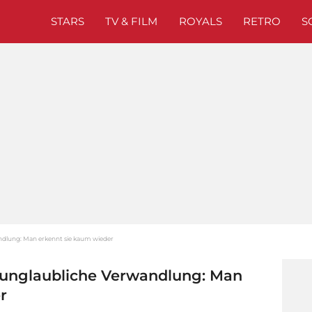
STARS
TV & FILM
ROYALS
RETRO
S
andlung: Man erkennt sie kaum wieder
' unglaubliche Verwandlung: Man
r