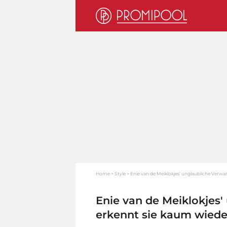
Home
Style
Enie van de Meiklokjes' unglaubliche Verw
Enie van de Meiklokjes
erkennt sie kaum wiede