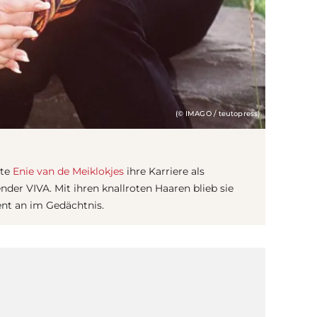
(© IMAGO / teutopress)
ete
Enie van de Meiklokjes
ihre Karriere als
er VIVA. Mit ihren knallroten Haaren blieb sie
t an im Gedächtnis.