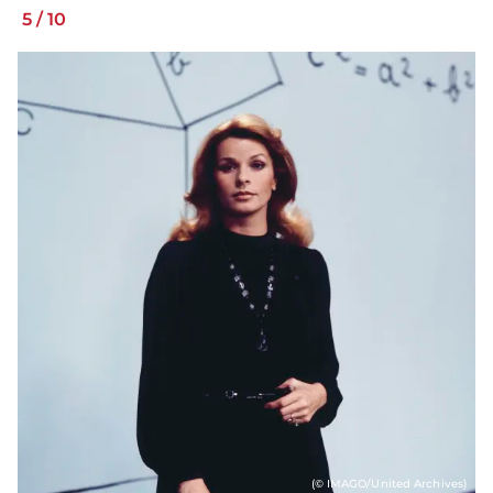
5
/
10
(© IMAGO/United Archives)