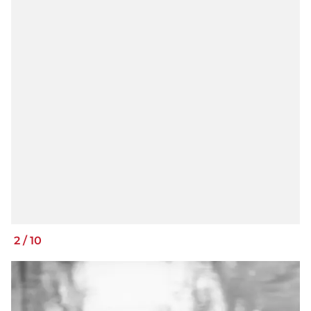
2
/
10