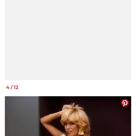
4
/
12