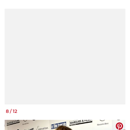
8
/
12