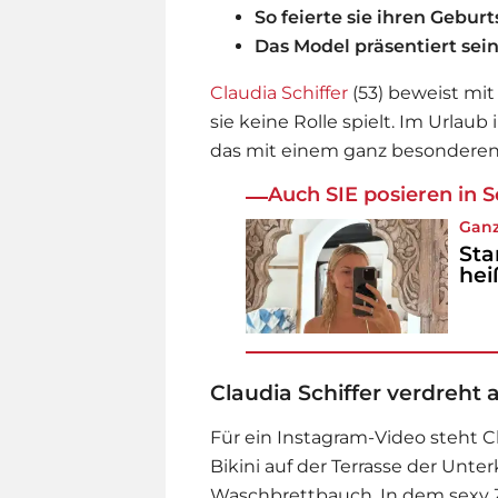
So feierte sie ihren Gebur
Das Model präsentiert se
Claudia Schiffer
(53) beweist mit
sie keine Rolle spielt. Im Urlau
das mit einem ganz besonderen
Auch SIE posieren in
Ganz
Sta
hei
Claudia Schiffer verdreht a
Für ein Instagram-Video steht
C
Bikini auf der Terrasse der Unt
Waschbrettbauch. In dem sexy Zw