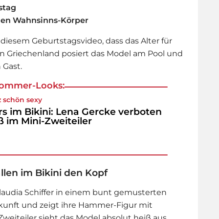
tstag
inen Wahnsinns-Körper
 diesem Geburtstagsvideo, dass das Alter für
b in Griechenland posiert das Model am Pool und
 Gast.
 Sommer-Looks:
 schön sexy
rs im Bikini: Lena Gercke verboten
ß im Mini-Zweiteiler
llen im Bikini den Kopf
laudia Schiffer
in einem bunt gemusterten
erkunft und zeigt ihre Hammer-Figur mit
eiteiler sieht das Model absolut heiß aus.