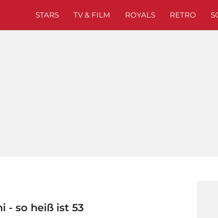
STARS
TV & FILM
ROYALS
RETRO
S
i - so heiß ist 53