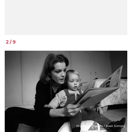
2
/
9
(© imago images / Sven Simon)