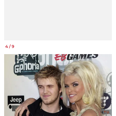
4
/
9