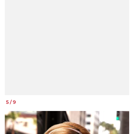
5
/
9