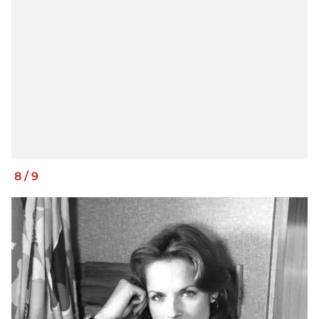
8
/
9