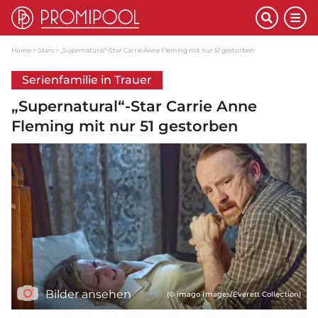
Home
Stars
„Supernatural“-Star Carrie Anne Fleming mit nur 51 gestorben
Serienfamilie in Trauer
„Supernatural“-Star Carrie Anne
Fleming mit nur 51 gestorben
Bilder ansehen
(© imago images/Everett Collection)