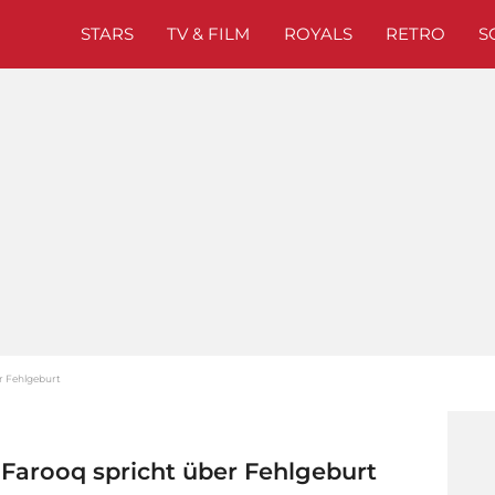
STARS
TV & FILM
ROYALS
RETRO
S
er Fehlgeburt
m Farooq spricht über Fehlgeburt