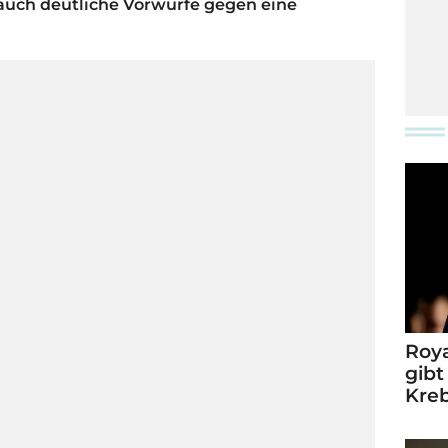
e auch deutliche Vorwürfe gegen eine
Roya
gibt
Kre