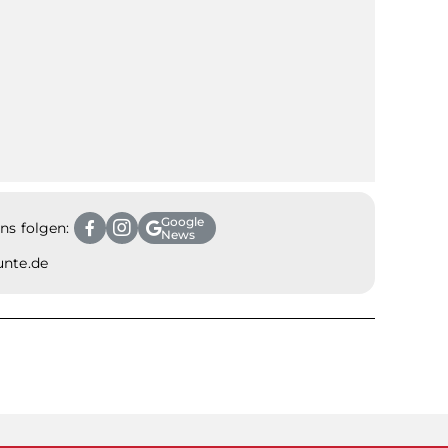
Google
ns folgen:
News
unte.de