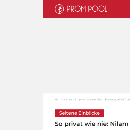
Home
Stars
So privat wie nie: Nilam Farooq spricht üb
Seltene Einblicke
So privat wie nie: Nila