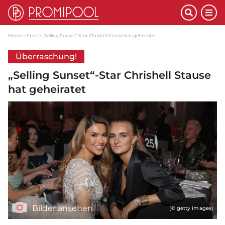
Home
Stars
„Selling Sunset“-Star Chrishell Stause hat geheiratet
Überraschung!
„Selling Sunset“-Star Chrishell Stause
hat geheiratet
Bilder ansehen
(© getty images)