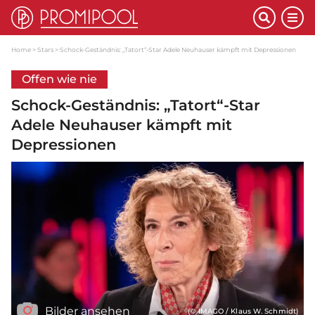
Home
Stars
Schock-Geständnis: „Tatort“-Star Adele Neuhauser kämpft mit Depressionen
Offen wie nie
Schock-Geständnis: „Tatort“-Star
Adele Neuhauser kämpft mit
Depressionen
Bilder ansehen
(© IMAGO / Klaus W. Schmidt)