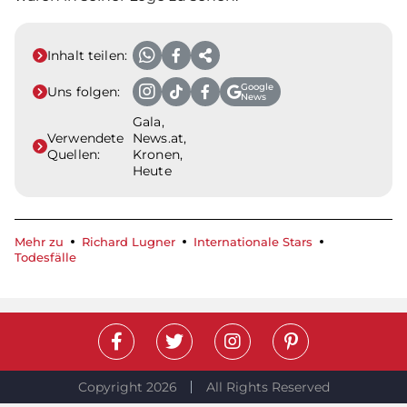
Inhalt teilen:
Google
Uns folgen:
News
Gala,
Verwendete
News.at,
Quellen:
Kronen,
Heute
Mehr zu
Richard Lugner
Internationale Stars
Todesfälle
Copyright 2026
All Rights Reserved