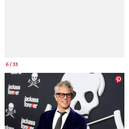
6
/
33