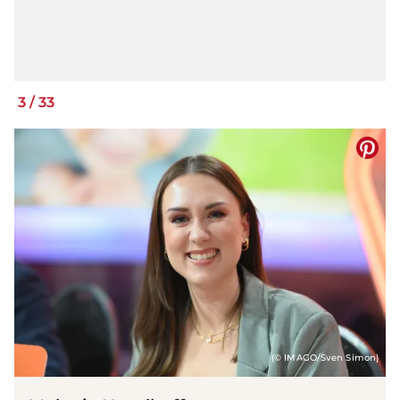
3
/
33
(© IMAGO/Sven Simon)