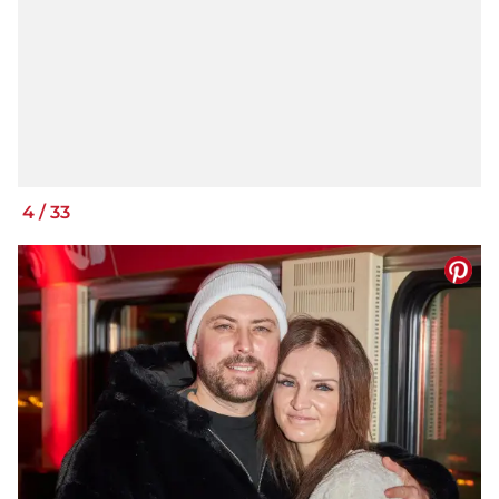
4
/
33