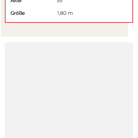
Alter
55
Größe
1,80 m