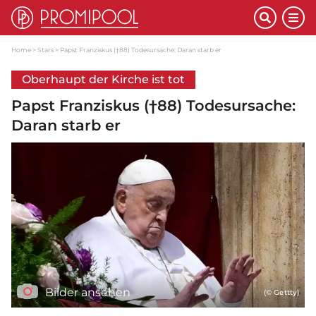
Home
Stars
Papst Franziskus (†88) Todesursache: Daran starb er
Oberhaupt der Kirche ist tot
Papst Franziskus (†88) Todesursache:
Daran starb er
Bilder ansehen
(© Gettty)