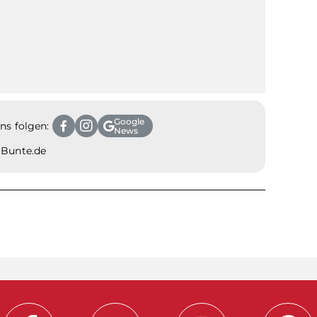
Google
ns folgen:
News
, Bunte.de