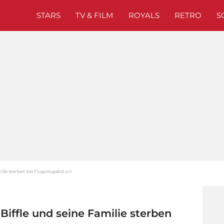
STARS
TV & FILM
ROYALS
RETRO
S
ilie sterben bei Flugzeugabsturz
ffle und seine Familie sterben