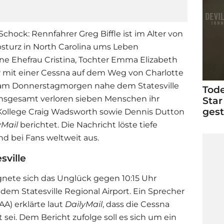
chock: Rennfahrer Greg Biffle ist im Alter von
sturz in North Carolina ums Leben
e Ehefrau Cristina, Tochter Emma Elizabeth
r mit einer Cessna auf dem Weg von Charlotte
e am Donnerstagmorgen nahe dem Statesville
Tode
 Insgesamt verloren sieben Menschen ihr
Star
ges
ollege Craig Wadsworth sowie Dennis Dutton
yMail
berichtet. Die Nachricht löste tiefe
d bei Fans weltweit aus.
sville
gnete sich das Unglück gegen 10:15 Uhr
dem Statesville Regional Airport. Ein Sprecher
AA) erklärte laut
DailyMail
, dass die Cessna
sei. Dem Bericht zufolge soll es sich um ein