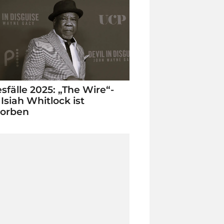
sfälle 2025: „The Wire“-
 Isiah Whitlock ist
torben