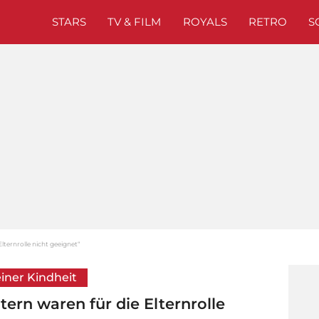
STARS
TV & FILM
ROYALS
RETRO
S
lternrolle nicht geeignet“
iner Kindheit
tern waren für die Elternrolle