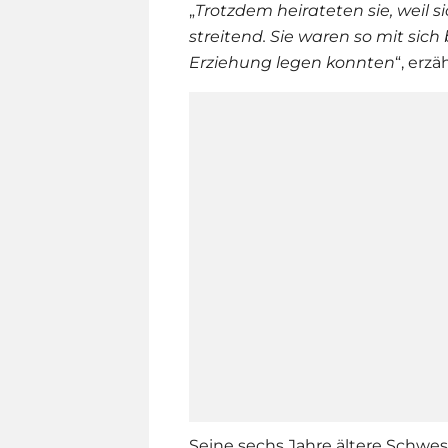
„
Trotzdem heirateten sie, weil s
streitend. Sie waren so mit sich
Erziehung legen konnten
“, erzä
Seine sechs Jahre ältere Schwe