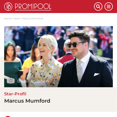
Home
Stars
Marcus Mumford
Bilder ansehen
Star-Profil
Marcus Mumford