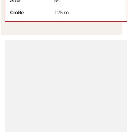
Alter
54
Größe
1,75 m