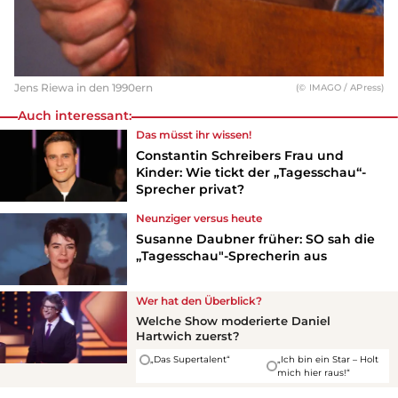
Jens Riewa in den 1990ern
(© IMAGO / APress)
Auch interessant:
Das müsst ihr wissen!
Constantin Schreibers Frau und
Kinder: Wie tickt der „Tagesschau“-
Sprecher privat?
Neunziger versus heute
Susanne Daubner früher: SO sah die
„Tagesschau"-Sprecherin aus
Wer hat den Überblick?
Welche Show moderierte Daniel
Hartwich zuerst?
„Das Supertalent“
„Ich bin ein Star – Holt
mich hier raus!“