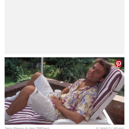
Jens Riewa in den 1990ern
(© IMAGO / APress)