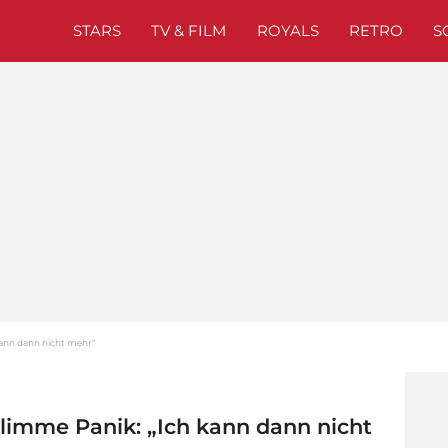
STARS
TV & FILM
ROYALS
RETRO
S
kann dann nicht mehr“
hlimme Panik: „Ich kann dann nicht