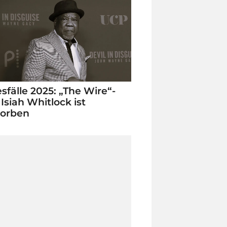
sfälle 2025: „The Wire“-
 Isiah Whitlock ist
torben