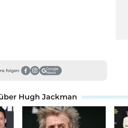
Google
ns folgen:
News
e über Hugh Jackman