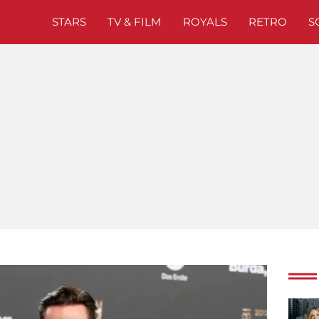
STARS
TV & FILM
ROYALS
RETRO
S