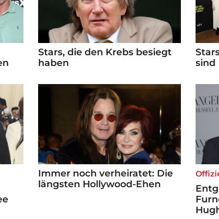
Stars, die den Krebs besiegt
Star
en
haben
sind
Immer noch verheiratet: Die
Offizi
längsten Hollywood-Ehen
Entg
ee
Furn
Hugh