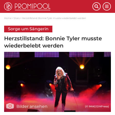
Home
Stars
Herzstillstand: Bonnie Tyler musste wiederbelebt werden
Sorge um Sängerin
Herzstillstand: Bonnie Tyler musste
wiederbelebt werden
Bilder ansehen
(© IMAGO/APress)