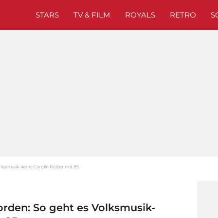
STARS
TV & FILM
ROYALS
RETRO
S
olksmusik-Ikone Carolin Reiber mit 85
orden: So geht es Volksmusik-