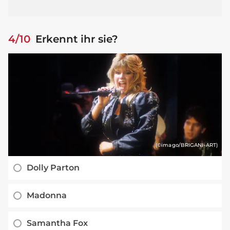
4/10
Erkennt ihr sie?
(©imago/BRIGANI-ART)
Dolly Parton
Madonna
Samantha Fox