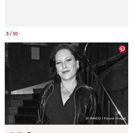
3
/
10
(© IMAGO / Future Image)