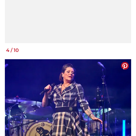
4
/
10