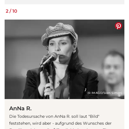
2
/
10
(© IMAGO/Sven Simon)
AnNa R.
Die Todesursache von AnNa R. soll laut "Bild"
feststehen, wird aber - aufgrund des Wunsches der