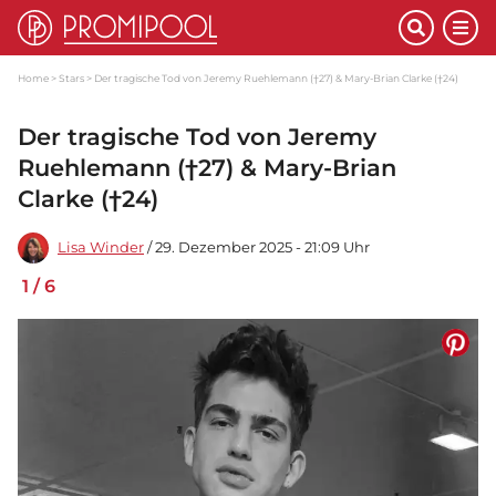
Home
Stars
Der tragische Tod von Jeremy Ruehlemann (†27) & Mary-Brian Clarke (†24)
Der tragische Tod von Jeremy
Ruehlemann (†27) & Mary-Brian
Clarke (†24)
Lisa Winder
/ 29. Dezember 2025 - 21:09 Uhr
1
/
6