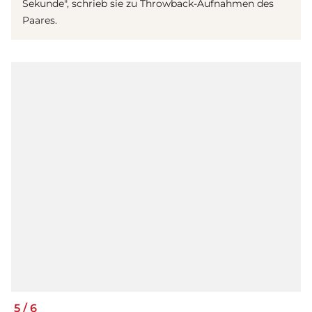
Sekunde", schrieb sie zu Throwback-Aufnahmen des
Paares.
5
/
6