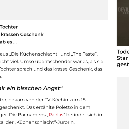
 Tochter
m krassen Geschenk
b es ...
Tode
 aus „Die Küchenschlacht“ und „The Taste“.
Star
cht viel. Umso überraschender war es, als sie
ges
Tochter sprach und das krasse Geschenk, das
.
ir ein bisschen Angst“
chter, bekam von der TV-Köchin zum 18.
geschenkt. Das erzählte Poletto in dem
er. Die Bar namens „
Paolas
“ befindet sich in
l der „Küchenschlacht“-Jurorin.