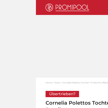
Home
Stars
Cornelia Polettos Tochter: TV-Köchin offenb
Übertrieben?
Cornelia Polettos Tocht