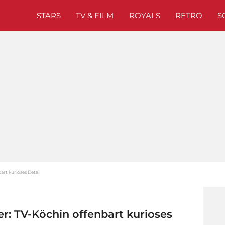
STARS
TV & FILM
ROYALS
RETRO
S
art kurioses Detail
er: TV-Köchin offenbart kurioses