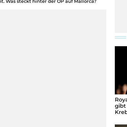
t. Was steckt hinter der OP auf Mallorca?
Roya
gibt
Kre