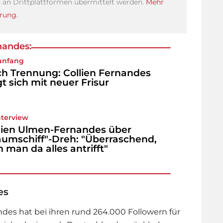
an Drittplattformen übermittelt werden.
Mehr
rung.
nandes:
anfang
h Trennung: Collien Fernandes
gt sich mit neuer Frisur
nterview
lien Ulmen-Fernandes über
aumschiff"-Dreh: "Überraschend,
 man da alles antrifft"
es
ndes hat bei ihren rund 264.000 Followern für