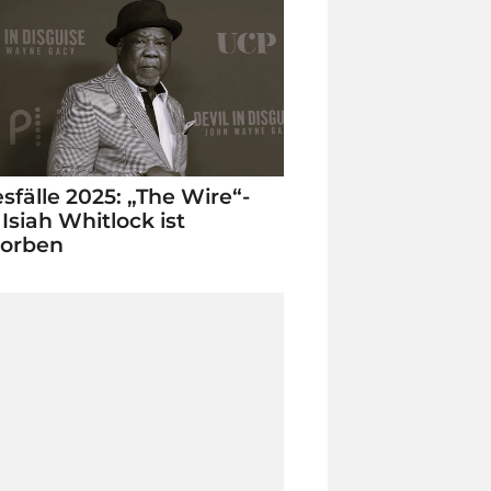
sfälle 2025: „The Wire“-
 Isiah Whitlock ist
torben