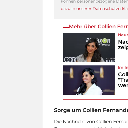
können personenbezogene Daten 
dazu in unserer Datenschutzerklä
Mehr über Collien Fer
Neu
Nac
zei
Im I
Col
"Tr
wen
Sorge um Collien Fernand
Die Nachricht von Collien Ferna