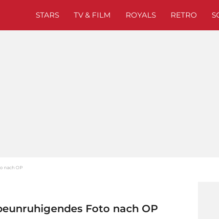
STARS
TV & FILM
ROYALS
RETRO
S
to nach OP
t beunruhigendes Foto nach OP