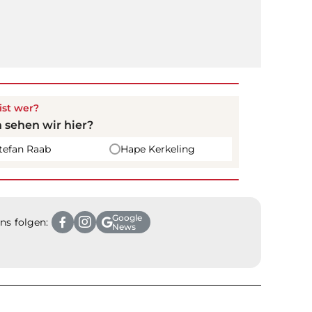
ist wer?
 sehen wir hier?
tefan Raab
Hape Kerkeling
Google
ns folgen:
News
m