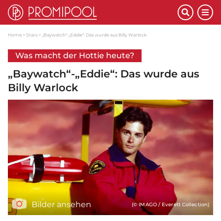
Home
Stars
„Baywatch“-„Eddie“: Das wurde aus Billy Warlock
Was macht der Hottie heute?
„Baywatch“-„Eddie“: Das wurde aus
Billy Warlock
Bilder ansehen
(© IMAGO / Everett Collection)