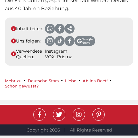
Die Fans dürfen gespannt sein auf weitere Details
aus 40 Jahren Beziehung.
Inhalt teilen:
Google
Uns folgen:
News
Verwendete
Instagram,
Quellen:
VOX, Prisma
Mehr zu
Deutsche Stars
Liebe
Ab ins Beet!
Schon gewusst?
Copyright 2026
All Rights Reserved