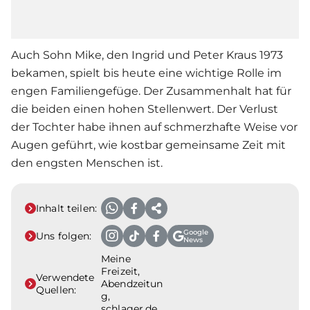
Auch Sohn Mike, den Ingrid und
Peter Kraus
1973
bekamen, spielt bis heute eine wichtige Rolle im
engen Familiengefüge. Der Zusammenhalt hat für
die beiden einen hohen Stellenwert. Der Verlust
der Tochter habe ihnen auf schmerzhafte Weise vor
Augen geführt, wie kostbar gemeinsame Zeit mit
den engsten Menschen ist.
Inhalt teilen:
Google
Uns folgen:
News
Meine
Freizeit,
Verwendete
Abendzeitun
Quellen:
g,
schlager.de