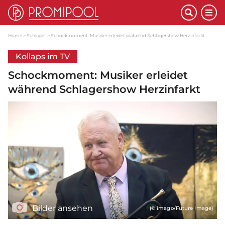
Home
Schlager
Schockmoment: Musiker erleidet während Schlagershow Herzinfarkt
Kollaps im TV
Schockmoment: Musiker erleidet
während Schlagershow Herzinfarkt
Bilder ansehen
(© imago/Future Image)