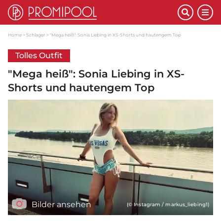
Home
Schlager
"Mega heiß": Sonia Liebing in XS-Shorts und hautengem Top
Tolles Outfit
"Mega heiß": Sonia Liebing in XS-
Shorts und hautengem Top
Bilder ansehen
(© Instagram / markus_liebing1)