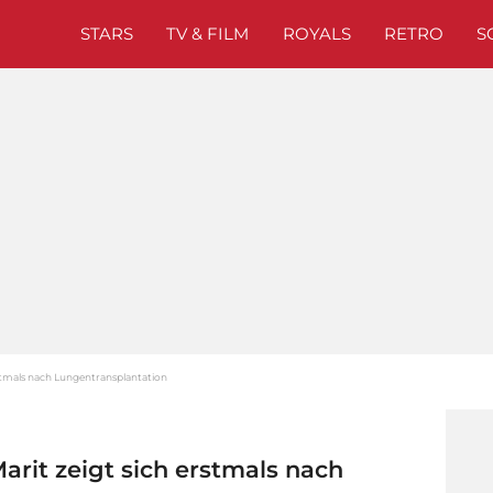
STARS
TV & FILM
ROYALS
RETRO
S
rstmals nach Lungentransplantation
arit zeigt sich erstmals nach