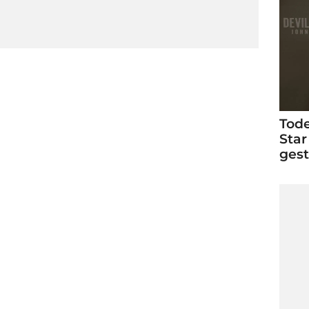
Tode
Star
ges