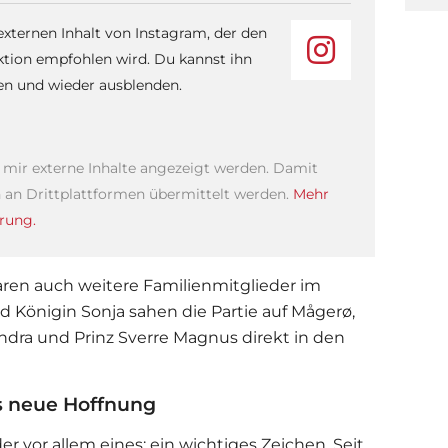
 externen Inhalt von Instagram, der den
ktion empfohlen wird. Du kannst ihn
sen und wieder ausblenden.
s mir externe Inhalte angezeigt werden. Damit
an Drittplattformen übermittelt werden.
Mehr
rung.
en auch weitere Familienmitglieder im
nd Königin Sonja sahen die Partie auf Mågerø,
ndra und Prinz Sverre Magnus direkt in den
s neue Hoffnung
der vor allem eines: ein wichtiges Zeichen. Seit