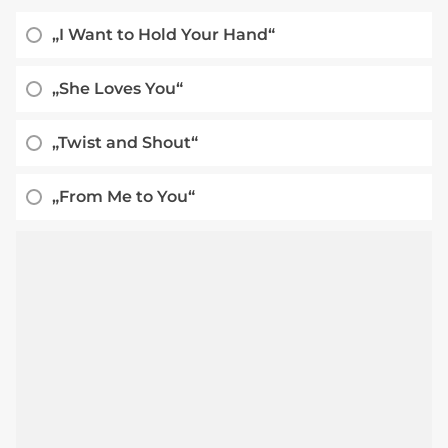
„I Want to Hold Your Hand“
„She Loves You“
„Twist and Shout“
„From Me to You“