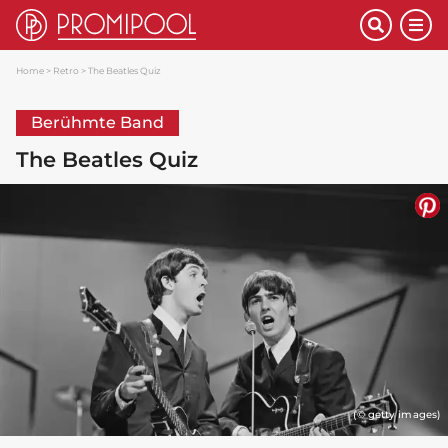
Home
Retro
The Beatles Quiz
Berühmte Band
The Beatles Quiz
(© getty images)