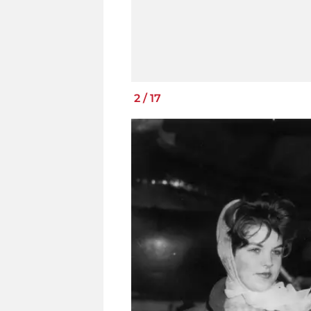
2
/
17