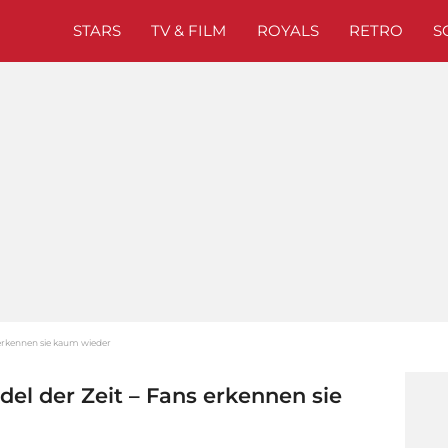
STARS
TV & FILM
ROYALS
RETRO
S
s erkennen sie kaum wieder
del der Zeit – Fans erkennen sie