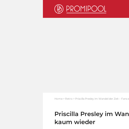
Home
Retro
Priscilla Presley im Wandel der Zeit – Fan
Priscilla Presley im Wan
kaum wieder