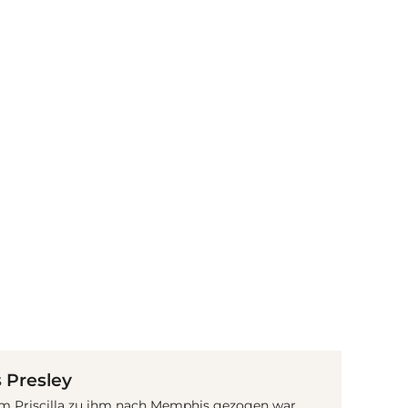
(© IMAGO / Cinema Publishers Collection)
s Presley
em Priscilla zu ihm nach Memphis gezogen war.