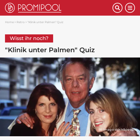
Home
Retro
"Klinik unter Palmen" Quiz
Wisst ihr noch?
"Klinik unter Palmen" Quiz
(© imago stock&people)