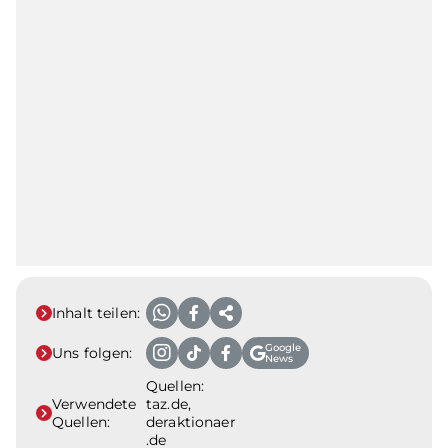
Inhalt teilen:
Google
Uns folgen:
News
Quellen:
Verwendete
taz.de,
Quellen:
deraktionaer
.de