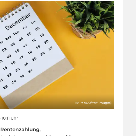
(© IMAGO/YAY Images)
 10:11 Uhr
 Rentenzahlung,