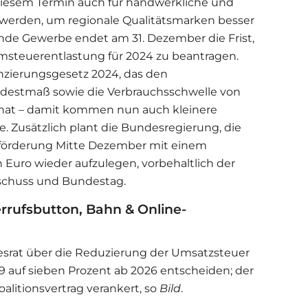
iesem Termin auch für handwerkliche und
rt werden, um regionale Qualitätsmarken besser
ende Gewerbe endet am 31. Dezember die Frist,
msteuerentlastung für 2024 zu beantragen.
anzierungsgesetz 2024, das den
ndestmaß sowie die Verbrauchsschwelle von
 hat – damit kommen nun auch kleinere
e. Zusätzlich plant die Bundesregierung, die
förderung Mitte Dezember mit einem
Euro wieder aufzulegen, vorbehaltlich der
chuss und Bundestag.
rrufsbutton, Bahn & Online-
esrat über die Reduzierung der Umsatzsteuer
19 auf sieben Prozent ab 2026 entscheiden; der
alitionsvertrag verankert, so
Bild
.