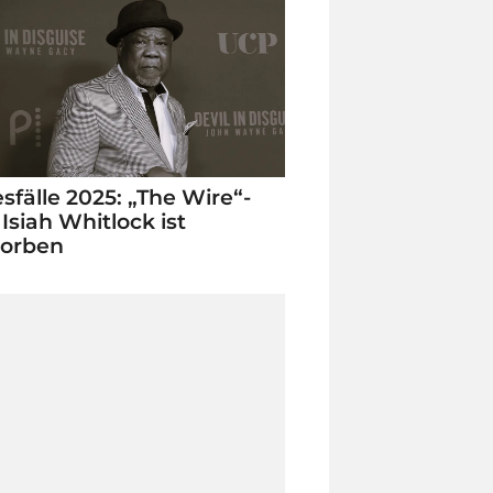
sfälle 2025: „The Wire“-
 Isiah Whitlock ist
torben