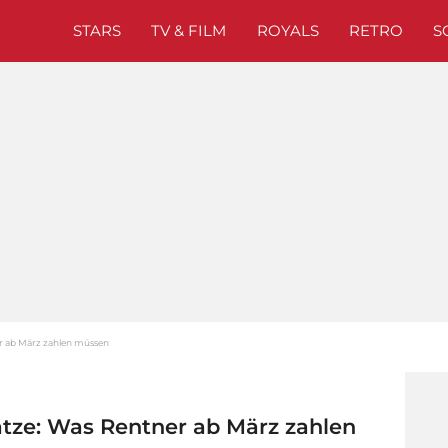
STARS
TV & FILM
ROYALS
RETRO
S
r ab März zahlen müssen
tze: Was Rentner ab März zahlen