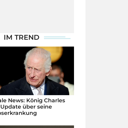
IM TREND
le News: König Charles
 Update über seine
bserkrankung